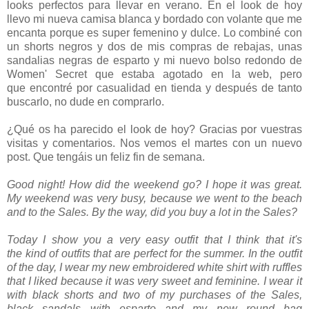
looks perfectos para llevar en verano. En el look de hoy
llevo mi nueva camisa blanca y bordado con volante que me
encanta porque es super femenino y dulce. Lo combiné con
un shorts negros y dos de mis compras de rebajas, unas
sandalias negras de esparto y mi nuevo bolso redondo de
Women' Secret que estaba agotado en la web, pero
que encontré por casualidad en tienda y después de tanto
buscarlo, no dude en comprarlo.
¿Qué os ha parecido el look de hoy? Gracias por vuestras
visitas y comentarios. Nos vemos el martes con un nuevo
post. Que tengáis un feliz fin de semana.
Good night! How did the weekend go? I hope it was great.
My weekend was very busy, because we went to the beach
and to the Sales. By the way, did you buy a lot in the Sales?
Today I show you a very easy outfit that I think that it's
the kind of outfits that are perfect for the summer. In the outfit
of the day, I wear my new embroidered white shirt with ruffles
that I liked because it was very sweet and feminine. I wear it
with black shorts and two of my purchases of the Sales,
black sandals with esparto and my new round bag