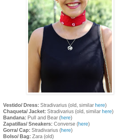
Vestido/ Dress:
Stradivarius (old, similar
here
)
Chaqueta/ Jacket:
Stradivarius (old, similar
here
)
Bandana:
Pull and Bear (
here
)
Zapatillas/ Sneakers:
Converse (
here
)
Gorra/ Cap:
Stradivarius (
here
)
Bolso/ Bag:
Zara (old)