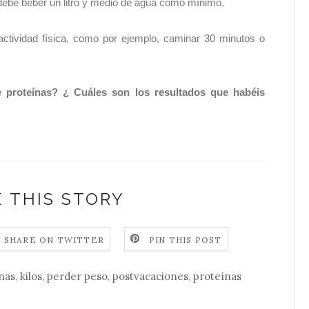
e debe beber un litro y medio de agua como mínimo.
actividad física, como por ejemplo, caminar 30 minutos o
e proteínas? ¿ Cuáles son los resultados que habéis
 THIS STORY
SHARE ON TWITTER
PIN THIS POST
nas
,
kilos
,
perder peso
,
postvacaciones
,
proteínas